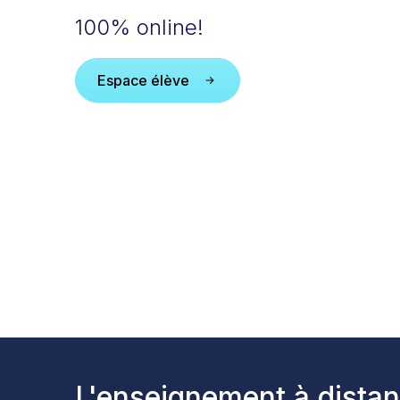
100% online!
Espace élève
L'enseignement à distan